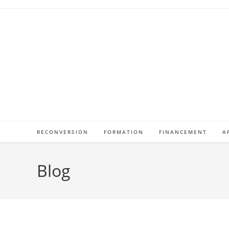
Skip
to
content
RECONVERSION
FORMATION
FINANCEMENT
A
Blog