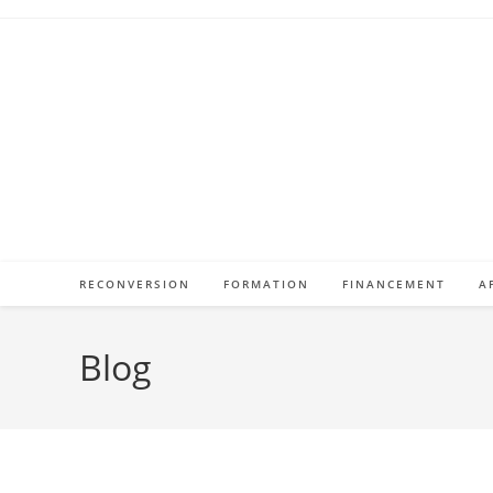
Skip
to
content
RECONVERSION
FORMATION
FINANCEMENT
A
Blog